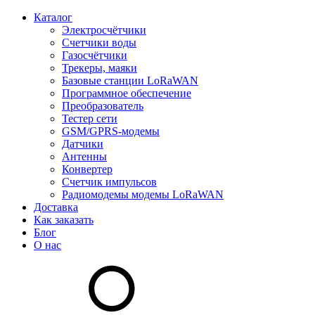
Каталог
Электросчётчики
Счетчики воды
Газосчётчики
Трекеры, маяки
Базовые станции LoRaWAN
Программное обеспечение
Преобразователь
Тестер сети
GSM/GPRS-модемы
Датчики
Антенны
Конвертер
Счетчик импульсов
Радиомодемы модемы LoRaWAN
Доставка
Как заказать
Блог
О нас