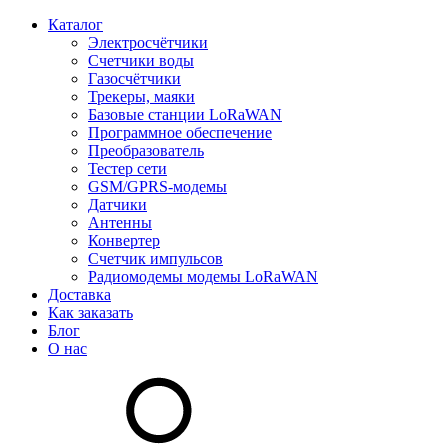
Каталог
Электросчётчики
Счетчики воды
Газосчётчики
Трекеры, маяки
Базовые станции LoRaWAN
Программное обеспечение
Преобразователь
Тестер сети
GSM/GPRS-модемы
Датчики
Антенны
Конвертер
Счетчик импульсов
Радиомодемы модемы LoRaWAN
Доставка
Как заказать
Блог
О нас