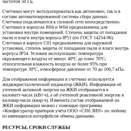
частотой 50 Гц.
Счетчики могут эксплуатироваться как автономно, так и в
составе автоматизированной системы сбора данных.
Счетчики подключаются к силовой сети непосредственно.
Счетчики в корпусах R04 и W04 предназначены для
установки внутри помещений. Степень защиты от попадания
пыли и влаги внутрь корпуса IP51 (по ГОСТ 14254-96).
Счетчики в корпусе С01 предназначены для наружной
установки, степень защиты от попадания пыли и влаги внутрь
корпуса IP54. Условия эксплуатации: температура
окружающего воздуха от минус 40ºС до плюс 70ºС;
относительная влажность воздуха не более 95% при
температуре 30ºС, атмосферное давление от 70 до 106,7 кПа.
Для отображения информации в счетчике используется
жидкокристаллический индикатор (ЖКИ). Информация об
учтенной активной энергии на ЖКИ отображается в
киловатт-часах (кВт∙ч), а об учтенной реактивной энергии в
киловар-часах (квар∙ч). Изменить состав отображаемой на
ЖКИ информации можно с помощью программы
«Конфигуратор приборов учёта ООО «СПб ЗИП» по любому
из имеющихся интерфейсов обмена данными.
РЕСУРСЫ, СРОКИ СЛУЖБЫ