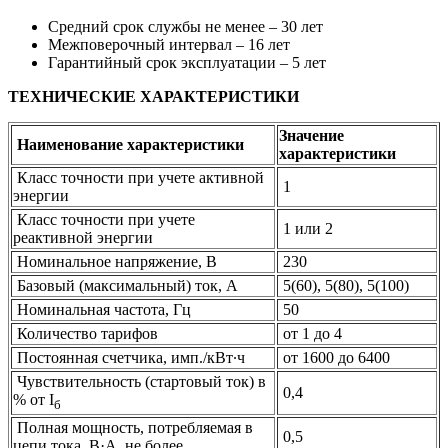
Средний срок службы не менее – 30 лет
Межповерочный интервал – 16 лет
Гарантийный срок эксплуатации – 5 лет
ТЕХНИЧЕСКИЕ ХАРАКТЕРИСТИКИ
Значение
Наименование характеристики
характеристики
Класс точности при учете активной
1
энергии
Класс точности при учете
1 или 2
реактивной энергии
Номинальное напряжение, В
230
Базовый (максимальный) ток, А
5(60), 5(80), 5(100)
Номинальная частота, Гц
50
Количество тарифов
от 1 до 4
Постоянная счетчика, имп./кВт∙ч
от 1600 до 6400
Чувствительность (стартовый ток) в
0,4
% от I
б
Полная мощность, потребляемая в
0,5
цепи тока, В·А, не более