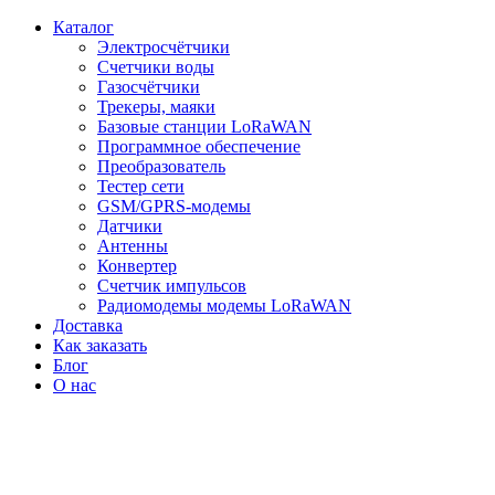
Каталог
Электросчётчики
Счетчики воды
Газосчётчики
Трекеры, маяки
Базовые станции LoRaWAN
Программное обеспечение
Преобразователь
Тестер сети
GSM/GPRS-модемы
Датчики
Антенны
Конвертер
Счетчик импульсов
Радиомодемы модемы LoRaWAN
Доставка
Как заказать
Блог
О нас