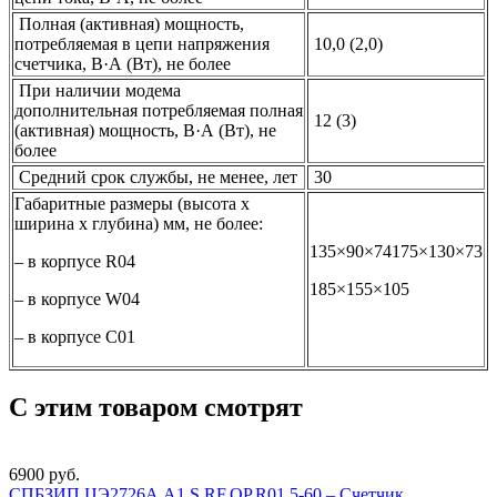
Пoлнaя (активная) мoщнocть,
потребляемая в цепи напряжения
10,0 (2,0)
счетчика, В·А (Вт), не более
При наличии модема
дополнительная потребляемая полная
12 (3)
(активная) мощность, В·А (Вт), не
более
Средний срок службы, не менее, лет
30
Габаритные размеры (высота х
ширина х глубина) мм, не более:
135×90×74175×130×73
– в корпусе R04
185×155×105
– в корпусе W04
– в корпусе С01
С этим товаром смотрят
6900
руб.
СПБЗИП ЦЭ2726А А1.S.RF.ОР.R01 5-60 – Счетчик