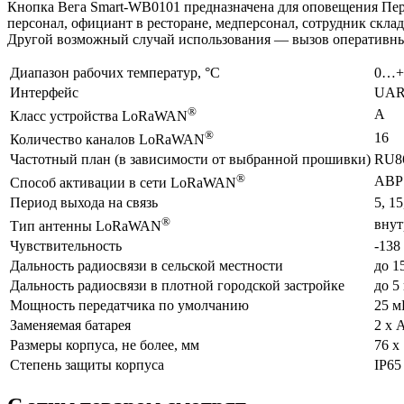
Кнопка Вега Smart-WB0101 предназначена для оповещения Пер
персонал, официант в ресторане, медперсонал, сотрудник склад
Другой возможный случай использования — вызов оперативных
Диапазон рабочих температур, °С
0…+
Интерфейс
UAR
®
A
Класс устройства LoRaWAN
®
16
Количество каналов LoRaWAN
Частотный план (в зависимости от выбранной прошивки)
RU86
®
ABP
Способ активации в сети LoRaWAN
Период выхода на связь
5, 15
®
внут
Тип антенны LoRaWAN
Чувствительность
-138
Дальность радиосвязи в сельской местности
до 1
Дальность радиосвязи в плотной городской застройке
до 5
Мощность передатчика по умолчанию
25 м
Заменяемая батарея
2 x
Размеры корпуса, не более, мм
76 х
Степень защиты корпуса
IP65