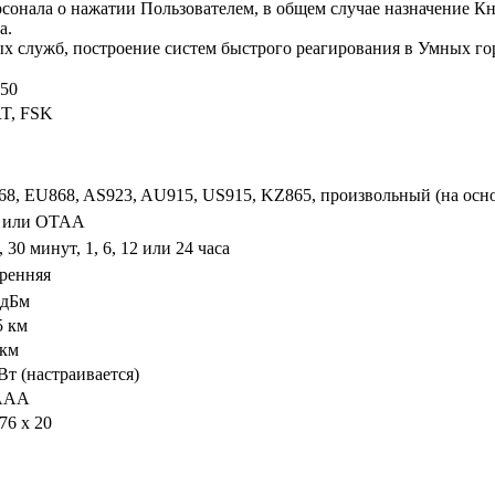
сонала о нажатии Пользователем, в общем случае назначение К
а.
 служб, построение систем быстрого реагирования в Умных го
50
T, FSK
8, EU868, AS923, AU915, US915, KZ865, произвольный (на осн
 или OTAA
, 30 минут, 1, 6, 12 или 24 часа
ренняя
 дБм
5 км
 км
Вт (настраивается)
 ААA
 76 х 20