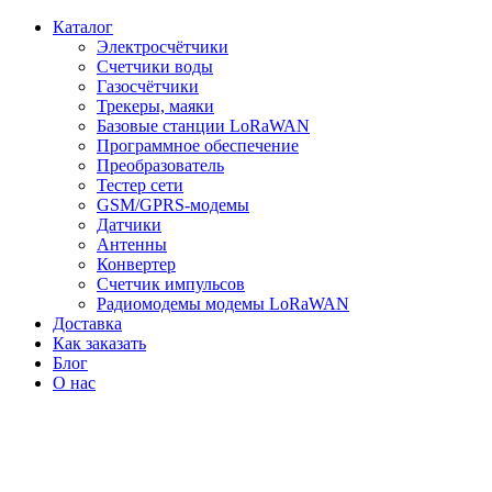
Каталог
Электросчётчики
Счетчики воды
Газосчётчики
Трекеры, маяки
Базовые станции LoRaWAN
Программное обеспечение
Преобразователь
Тестер сети
GSM/GPRS-модемы
Датчики
Антенны
Конвертер
Счетчик импульсов
Радиомодемы модемы LoRaWAN
Доставка
Как заказать
Блог
О нас