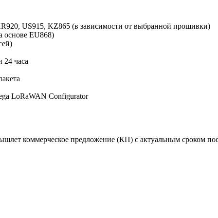
KR920, US915, KZ865 (в зависимости от выбранной прошивки)
а основе EU868)
сей)
и 24 часа
пакета
ega LoRaWAN Configurator
вышлет коммерческое предложение (КП) с актуальным сроком по