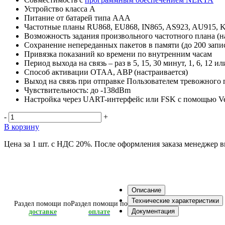
Устройство класса А
Питание от батарей типа ААА
Частотные планы RU868, EU868, IN865, AS923, AU915, 
Возможность задания произвольного частотного плана (н
Сохранение непереданных пакетов в памяти (до 200 запи
Привязка показаний ко времени по внутренним часам
Период выхода на связь – раз в 5, 15, 30 минут, 1, 6, 12 ил
Способ активации OTAA, ABP (настраивается)
Выход на связь при отправке Пользователем тревожного 
Чувствительность: до -138dBm
Настройка через UART-интерфейс или FSK с помощью V
-
+
В корзину
Цена за 1 шт. с НДС 20%. После оформления заказа менеджер 
Описание
Технические характеристики
Раздел помощи по
Раздел помощи по
Документация
доставке
оплате