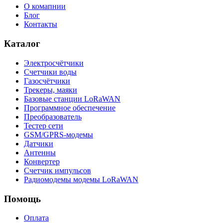
О комапнии
Блог
Контакты
Каталог
Электросчётчики
Счетчики воды
Газосчётчики
Трекеры, маяки
Базовые станции LoRaWAN
Программное обеспечение
Преобразователь
Тестер сети
GSM/GPRS-модемы
Датчики
Антенны
Конвертер
Счетчик импульсов
Радиомодемы модемы LoRaWAN
Помощь
Оплата