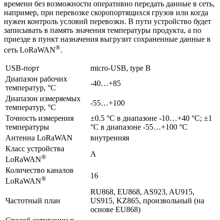
времени без возможности оперативно передать данные в сеть,
например, при перевозке скоропортящихся грузов или когда
нужен контроль условий перевозки. В пути устройство будет
записывать в память значения температуры продукта, а по
приезде в пункт назначения выгрузит сохраненные данные в
®
сеть LoRaWAN
.
USB-порт
micro-USB, type B
Диапазон рабочих
-40…+85
температур, °С
Диапазон измеряемых
-55…+100
температур, °С
Точность измерения
±0.5 °С в диапазоне -10…+40 °С; ±1
температуры
°С в диапазоне -55…+100 °С
Антенна LoRaWAN
внутренняя
Класс устройства
A
®
LoRaWAN
Количество каналов
16
®
LoRaWAN
RU868, EU868, AS923, AU915,
Частотный план
US915, KZ865, произвольный (на
основе EU868)