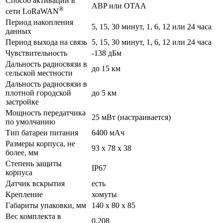
Способ активации в
ABP или OTAA
®
сети LoRaWAN
Период накопления
5, 15, 30 минут, 1, 6, 12 или 24 часа
данных
Период выхода на связь
5, 15, 30 минут, 1, 6, 12 или 24 часа
Чувствительность
-138 дБм
Дальность радиосвязи в
до 15 км
сельской местности
Дальность радиосвязи в
плотной городской
до 5 км
застройке
Мощность передатчика
25 мВт (настраивается)
по умолчанию
Тип батареи питания
6400 мАч
Размеры корпуса, не
93 х 78 х 38
более, мм
Степень защиты
IP67
корпуса
Датчик вскрытия
есть
Крепление
хомуты
Габариты упаковки, мм
140 х 80 х 85
Вес комплекта в
0,208