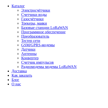
Каталог
Электросчётчики
Счетчики воды
Газосчётчики
Трекеры, маяки
Базовые станции LoRaWAN
Программное обеспечение
Преобразователь
Тестер сети
GSM/GPRS-модемы
Датчики
Антенны
Конвертер
Счетчик импульсов
Радиомодемы модемы LoRaWAN
Доставка
Как заказать
Блог
О нас